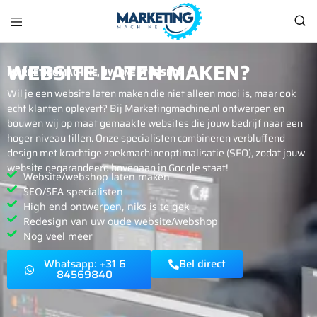
Marketingmachine
Marketingmachine,
Uw
WEBSITE LATEN MAKEN?
One
MARKETINGMACHINE, UW ONE STOP SHOP
Stop
Shop
Wil je een website laten maken die niet alleen mooi is, maar ook
voor
echt klanten oplevert? Bij Marketingmachine.nl ontwerpen en
al
bouwen wij op maat gemaakte websites die jouw bedrijf naar een
uw
marketing
hoger niveau tillen. Onze specialisten combineren verbluffend
benodigheden
design met krachtige zoekmachineoptimalisatie (SEO), zodat jouw
website gegarandeerd bovenaan in Google staat!
Website/webshop laten maken
SEO/SEA specialisten
High end ontwerpen, niks is te gek
Redesign van uw oude website/webshop
Nog veel meer
Whatsapp: +31 6
Bel direct
84569840