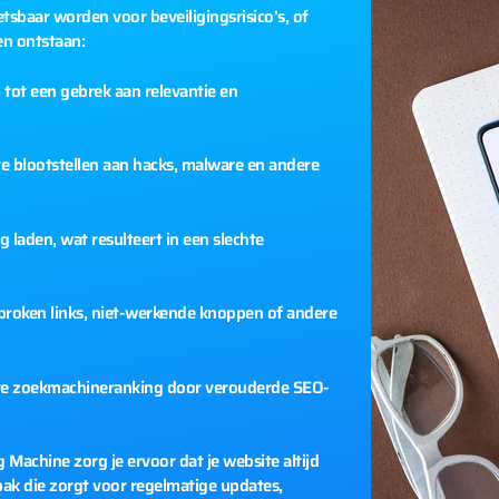
baar worden voor beveiligingsrisico’s, of
en ontstaan:
tot een gebrek aan relevantie en
e blootstellen aan hacks, malware en andere
 laden, wat resulteert in een slechte
roken links, niet-werkende knoppen of andere
re zoekmachineranking door verouderde SEO-
Machine zorg je ervoor dat je website altijd
npak die zorgt voor regelmatige updates,