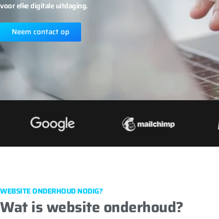
voor elke digitale uitdaging.
Neem contact op
WEBSITE ONDERHOUD NODIG?
Wat is website onderhoud?