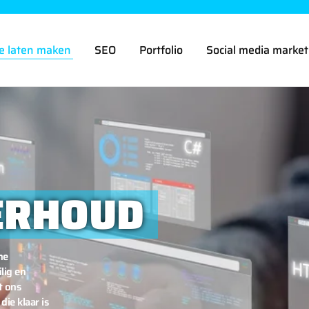
e laten maken
SEO
Portfolio
Social media market
ERHOUD
ne
lig en
t ons
ie klaar is