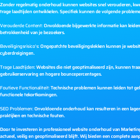
Zonder regelmatig onderhoud kunnen websites snel verouderen, kwets
trage laadtijden ontwikkelen. Specifiek kunnen de volgende problem
Verouderde Content:
Onvoldoende bijgewerkte informatie kan leiden 
betrokkenheid van je bezoekers.
Beveiligingsrisico’s:
Ongepatchte beveiligingslekken kunnen je websit
cyberdreigingen.
Trage Laadtijden:
Websites die niet geoptimaliseerd zijn, kunnen traag
gebruikerservaring en hogere bouncepercentages.
Foutieve Functionaliteit:
Technische problemen kunnen leiden tot geb
functionele tekortkomingen.
SEO Problemen:
Onvoldoende onderhoud kan resulteren in een lage
praktijken en technische fouten.
Door te investeren in professioneel website onderhoud van Marketing 
actueel, veilig en geoptimaliseerd blijft. Wij bieden een complete aa