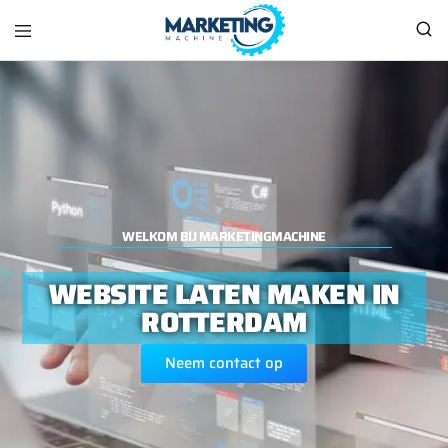
Marketingmachine
Marketingmachine,
Uw
One
Stop
Shop
voor
al
uw
marketing
benodigheden
WELKOM BIJ MARKETINGMACHINE
WEBSITE LATEN MAKEN IN
ROTTERDAM
Neem contact op