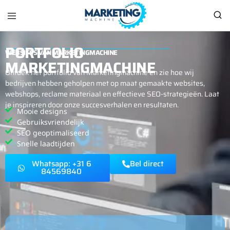
Marketingmachine
Marketingmachine,
Uw
PORTFOLIO
One
WEBSITES VAN MARKETINGMACHINE
Stop
MARKETINGMACHINE
Shop
Ontdek het portfolio van Marketingmachine en zie hoe wij
voor
al
bedrijven hebben geholpen met op maat gemaakte websites,
uw
webshops, reclame materiaal en effectieve SEO-strategieën. Laat
marketing
je inspireren door onze succesverhalen en resultaten.
benodigheden
Mooie designs
Gebruiksvriendelijk
SEO geoptimaliseerd
Snelle laadtijden
Whatsapp: +31 6
Bel direct
84569840